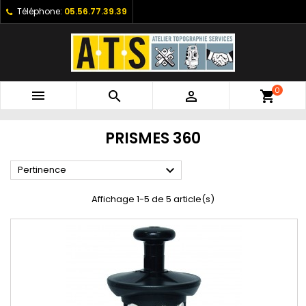
Téléphone:
05.56.77.39.39
0



shopping_cart
PRISMES 360

Pertinence
Affichage 1-5 de 5 article(s)