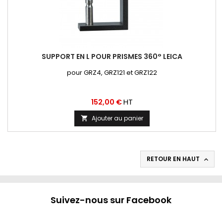
SUPPORT EN L POUR PRISMES 360° LEICA
pour GRZ4, GRZ121 et GRZ122
Prix
HT
152,00 €
Ajouter au panier

RETOUR EN HAUT

Suivez-nous sur Facebook