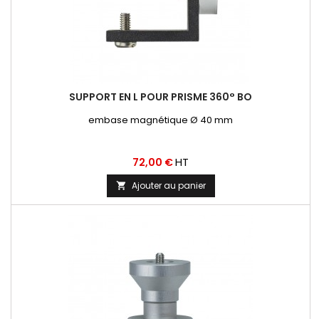
SUPPORT EN L POUR PRISME 360° BO
embase magnétique Ø 40 mm
Prix
HT
72,00 €
Ajouter au panier
