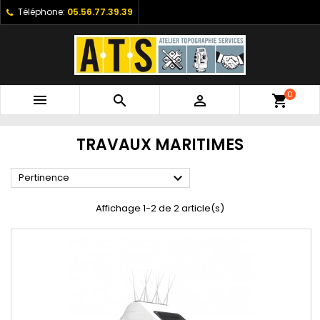
Téléphone:
05.56.77.39.39
0



shopping_cart
TRAVAUX MARITIMES

Pertinence
Affichage 1-2 de 2 article(s)