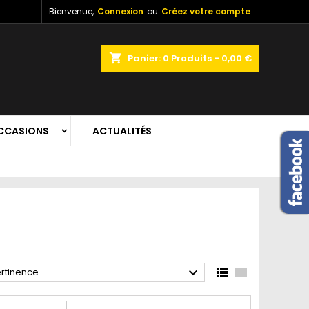
Bienvenue,
Connexion
ou
Créez votre compte
shopping_cart
Panier:
0
Produits - 0,00 €
CCASIONS
ACTUALITÉS



rtinence