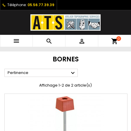
Téléphone:
05.56.77.39.39
0



shopping_cart
BORNES

Pertinence
Affichage 1-2 de 2 article(s)