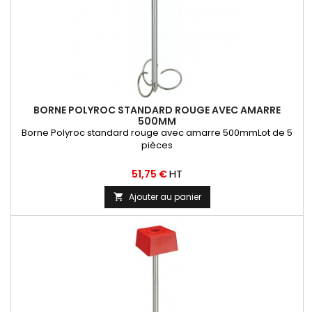
BORNE POLYROC STANDARD ROUGE AVEC AMARRE
500MM
Borne Polyroc standard rouge avec amarre 500mmLot de 5
pièces
Prix
HT
51,75 €
Ajouter au panier
