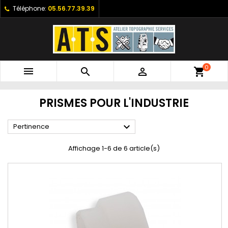
Téléphone:
05.56.77.39.39
0



shopping_cart
PRISMES POUR L'INDUSTRIE

Pertinence
Affichage 1-6 de 6 article(s)