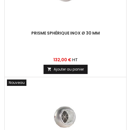
PRISME SPHÉRIQUE INOX Ø 30 MM
Prix
HT
132,00 €
Ajouter au panier

Nouveau