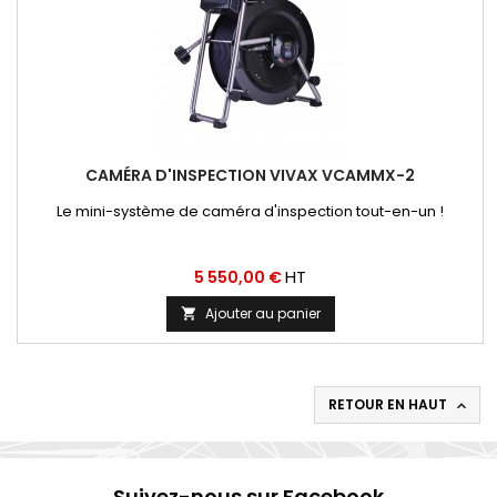
CAMÉRA D'INSPECTION VIVAX VCAMMX-2
Le mini-système de caméra d'inspection tout-en-un !
Prix
HT
5 550,00 €
Ajouter au panier

RETOUR EN HAUT

Suivez-nous sur Facebook