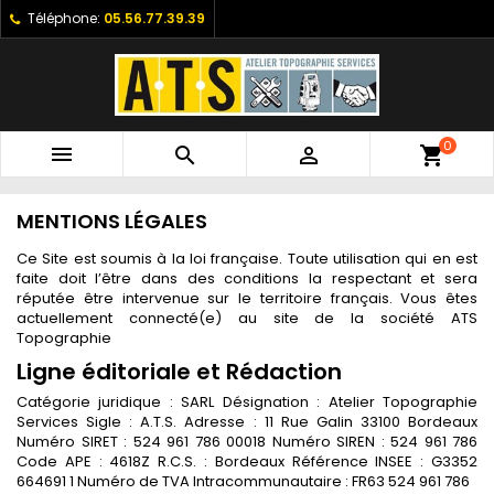
Téléphone:
05.56.77.39.39
0



shopping_cart
MENTIONS LÉGALES
Ce Site est soumis à la loi française. Toute utilisation qui en est
faite doit l’être dans des conditions la respectant et sera
réputée être intervenue sur le territoire français. Vous êtes
actuellement connecté(e) au site de la société ATS
Topographie
Ligne éditoriale et Rédaction
Catégorie juridique : SARL Désignation : Atelier Topographie
Services Sigle : A.T.S. Adresse : 11 Rue Galin 33100 Bordeaux
Numéro SIRET : 524 961 786 00018 Numéro SIREN : 524 961 786
Code APE : 4618Z R.C.S. : Bordeaux Référence INSEE : G3352
664691 1 Numéro de TVA Intracommunautaire : FR63 524 961 786