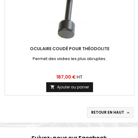
OCULAIRE COUDÉ POUR THÉODOLITE
Permet des visées les plus abruptes.
Prix
HT
187,00 €
Ajouter au panier

RETOUR EN HAUT

Suivez-nous sur Facebook