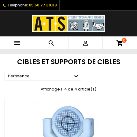
Téléphone:
05.56.77.39.39
0



shopping_cart
CIBLES ET SUPPORTS DE CIBLES

Pertinence
Affichage 1-4 de 4 article(s)