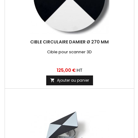
CIBLE CIRCULAIRE DAMIER Ø 270 MM
Cible pour scanner 3D
Prix
HT
125,00 €
Ajouter au panier
