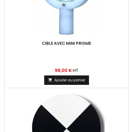
CIBLE AVEC MINI PRISME
Prix
HT
98,00 €
Ajouter au panier
