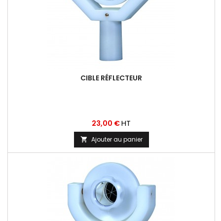
CIBLE RÉFLECTEUR
Prix
HT
23,00 €
Ajouter au panier
