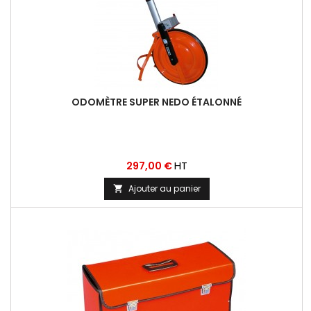
ODOMÈTRE SUPER NEDO ÉTALONNÉ
Prix
HT
297,00 €
Ajouter au panier
