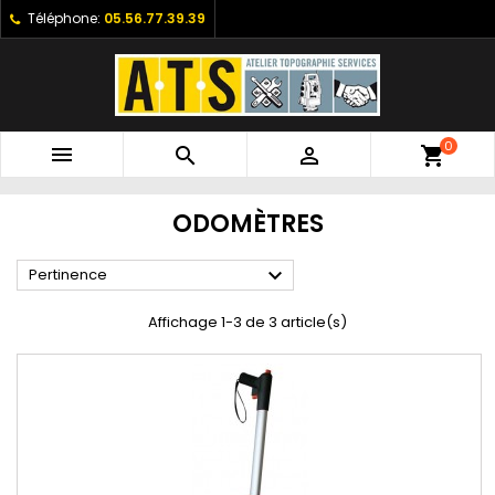
Téléphone:
05.56.77.39.39
0



shopping_cart
ODOMÈTRES

Pertinence
Affichage 1-3 de 3 article(s)