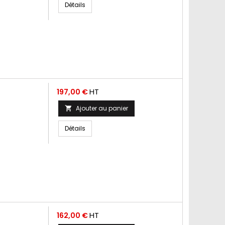
Détails
Prix
HT
197,00 €
Ajouter au panier

Détails
Prix
HT
162,00 €