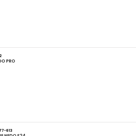
2
DO PRO
77-613
UE NEDO F24