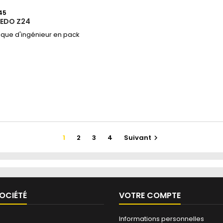
45
NEDO Z24
que d'ingénieur en pack
1
2
3
4
Suivant

OCIÉTÉ
VOTRE COMPTE
Informations personnelles