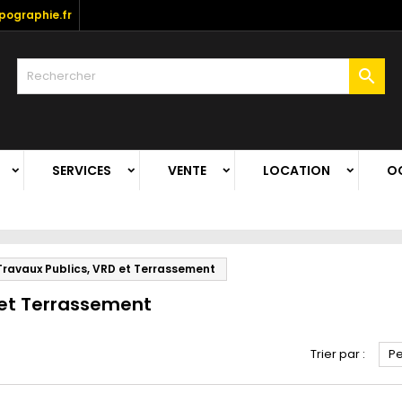
ographie.fr

SERVICES
VENTE
LOCATION
O
Travaux Publics, VRD et Terrassement
 et Terrassement
Trier par :
Pe