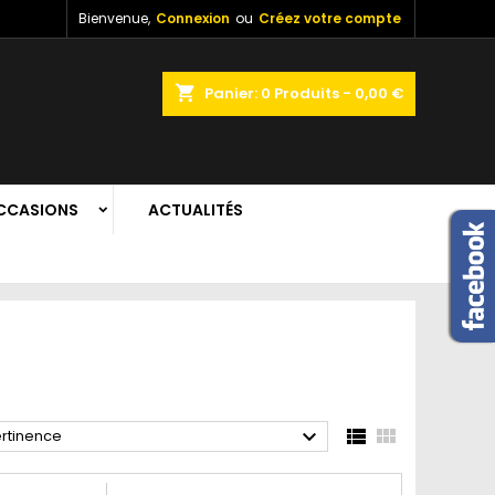
Bienvenue,
Connexion
ou
Créez votre compte
shopping_cart
Panier:
0
Produits - 0,00 €
CCASIONS
ACTUALITÉS



rtinence