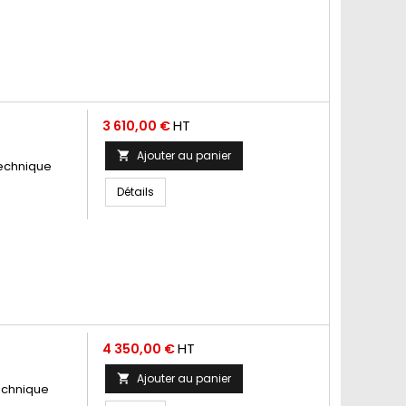
Prix
HT
3 610,00 €
Ajouter au panier

Technique
Détails
Prix
HT
4 350,00 €
Ajouter au panier

Technique