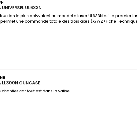
3N
 UNIVERSEL UL633N
truction le plus polyvalent au mondeLe laser UL633N est le premier la
i permet une commande totale des trois axes (X/Y/Z) Fiche Techniqu
0N6
A LL300N GUNCASE
e chantier car tout est dans la valise.