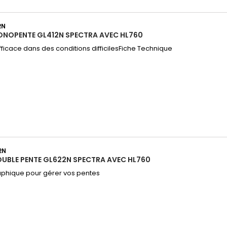
2N
ONOPENTE GL412N SPECTRA AVEC HL760
fficace dans des conditions difficilesFiche Technique
2N
OUBLE PENTE GL622N SPECTRA AVEC HL760
phique pour gérer vos pentes