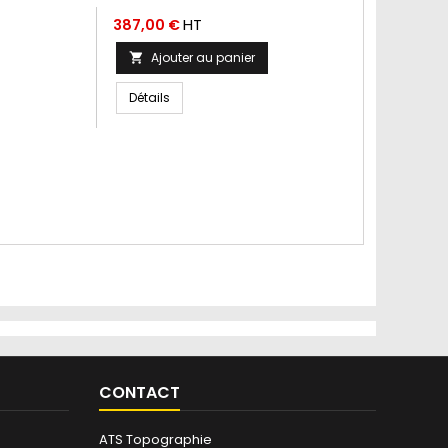
Prix
HT
387,00 €
Ajouter au panier

Détails
CONTACT
ATS Topographie