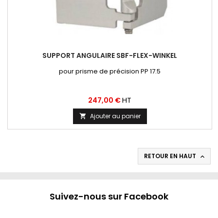
SUPPORT ANGULAIRE SBF-FLEX-WINKEL
pour prisme de précision PP 17.5
Prix
HT
247,00 €
Ajouter au panier

RETOUR EN HAUT

Suivez-nous sur Facebook