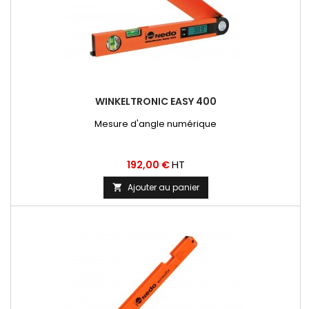
WINKELTRONIC EASY 400
Mesure d'angle numérique
Prix
HT
192,00 €
Ajouter au panier
