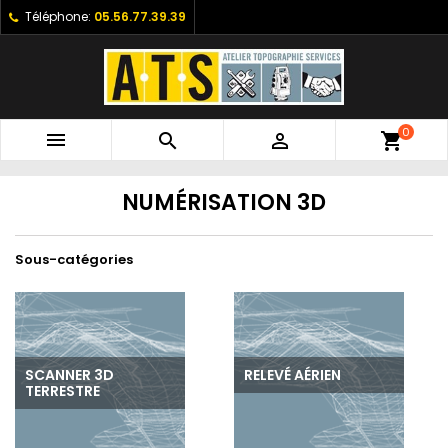
Téléphone:
05.56.77.39.39
0



shopping_cart
NUMÉRISATION 3D
Sous-catégories
SCANNER 3D
RELEVÉ AÉRIEN
TERRESTRE