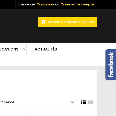
Bienvenue,
Connexion
ou
Créez votre compte
shopping_cart
Panier:
0
Produits - 0,00 €
CCASIONS
ACTUALITÉS



rtinence