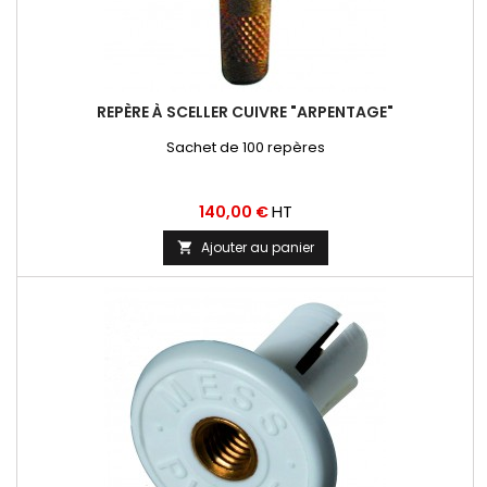
REPÈRE À SCELLER CUIVRE "ARPENTAGE"
Sachet de 100 repères
Prix
HT
140,00 €
Ajouter au panier
