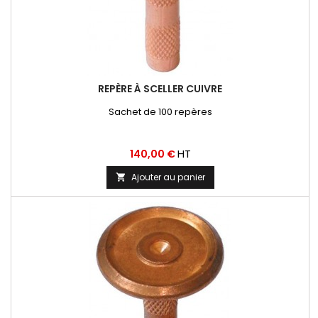
REPÈRE À SCELLER CUIVRE
Sachet de 100 repères
Prix
HT
140,00 €
Ajouter au panier
