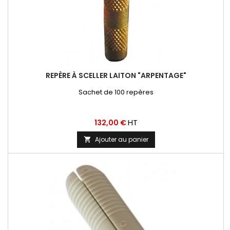
REPÈRE À SCELLER LAITON "ARPENTAGE"
Sachet de 100 repères
Prix
HT
132,00 €
Ajouter au panier
