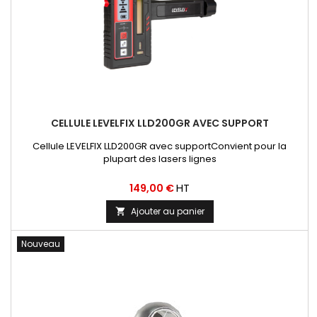
CELLULE LEVELFIX LLD200GR AVEC SUPPORT
Cellule LEVELFIX LLD200GR avec supportConvient pour la
plupart des lasers lignes
Prix
HT
149,00 €
Ajouter au panier

Nouveau