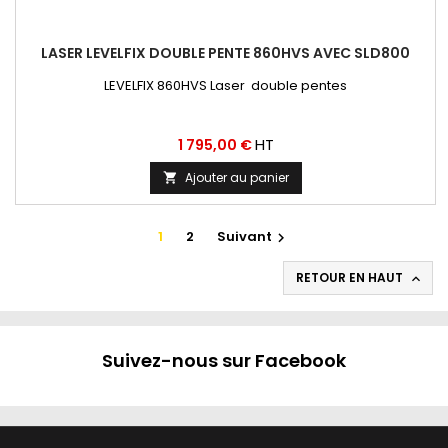
LASER LEVELFIX DOUBLE PENTE 860HVS AVEC SLD800
LEVELFIX 860HVS Laser double pentes
Prix
HT
1 795,00 €
Ajouter au panier

1
2
Suivant

RETOUR EN HAUT

Suivez-nous sur Facebook