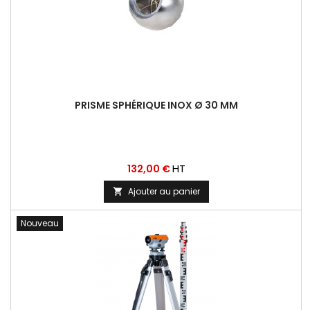
PRISME SPHÉRIQUE INOX Ø 30 MM
Prix
HT
132,00 €
Ajouter au panier

Nouveau