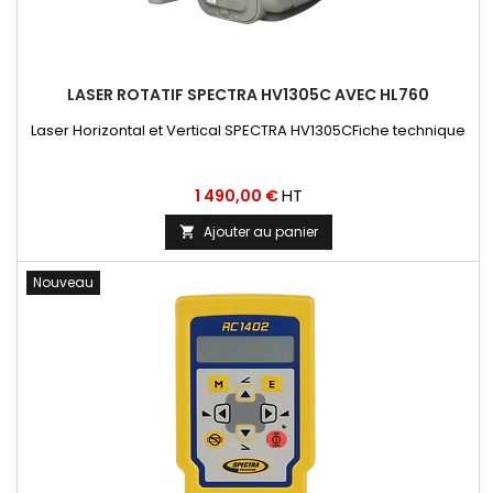
LASER ROTATIF SPECTRA HV1305C AVEC HL760
Laser Horizontal et Vertical SPECTRA HV1305CFiche technique
Prix
HT
1 490,00 €
Ajouter au panier

Nouveau