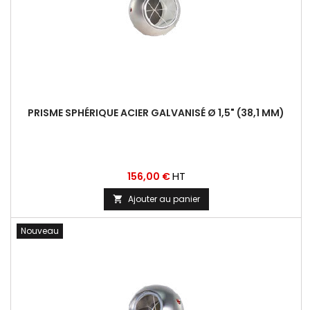
PRISME SPHÉRIQUE ACIER GALVANISÉ Ø 1,5" (38,1 MM)
Prix
HT
156,00 €
Ajouter au panier

Nouveau