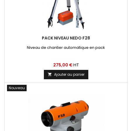
PACK NIVEAU NEDO F28
Niveau de chantier automatique en pack
Prix
HT
275,00 €
Ajouter au panier

Nouveau