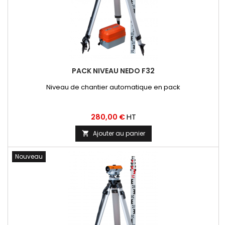
PACK NIVEAU NEDO F32
Niveau de chantier automatique en pack
Prix
HT
280,00 €
Ajouter au panier

Nouveau