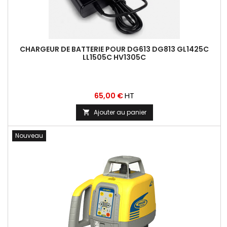
CHARGEUR DE BATTERIE POUR DG613 DG813 GL1425C
LL1505C HV1305C
Prix
HT
65,00 €
Ajouter au panier

Nouveau