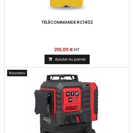
TÉLÉCOMMANDE RC1402
Prix
HT
210,00 €
Ajouter au panier

Nouveau