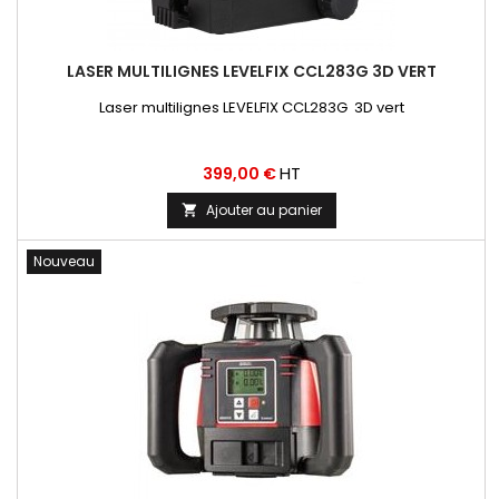
LASER MULTILIGNES LEVELFIX CCL283G 3D VERT
Laser multilignes LEVELFIX CCL283G 3D vert
Prix
HT
399,00 €
Ajouter au panier

Nouveau