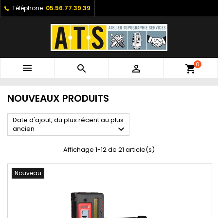
Téléphone:
05.56.77.39.39
0



shopping_cart
NOUVEAUX PRODUITS
Date d'ajout, du plus récent au plus

ancien
Affichage 1-12 de 21 article(s)
Nouveau