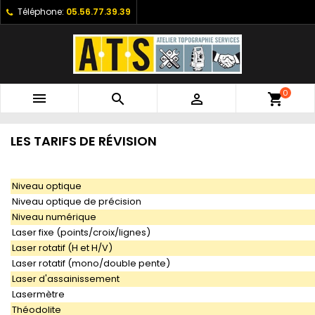
Téléphone:
05.56.77.39.39
0



shopping_cart
LES TARIFS DE RÉVISION
Niveau optique
Niveau optique de précision
Niveau numérique
Laser fixe (points/croix/lignes)
Laser rotatif (H et H/V)
Laser rotatif (mono/double pente)
Laser d'assainissement
Lasermètre
Théodolite