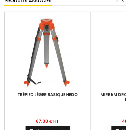
PRODUITS ASSOCIÉS
<
>
TRÉPIED LÉGER BASIQUE NEDO
MIRE 5M DROIT
H
Prix
Prix
HT
67,00 €
46,