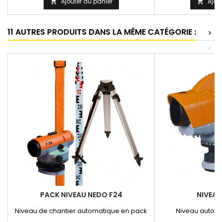
Ajouter au panier
Ajou


11 AUTRES PRODUITS DANS LA MÊME CATÉGORIE :
>
<
PACK NIVEAU NEDO F24
NIVEAU
Niveau de chantier automatique en pack
Niveau automa