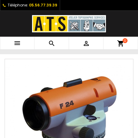
Téléphone:
05.56.77.39.39
0



shopping_cart