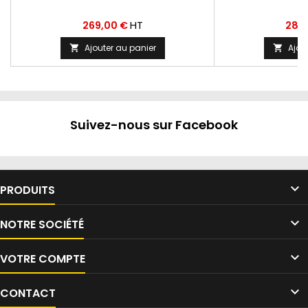
Prix
Prix
HT
269,00 €
287
Ajouter au panier
Ajou


Suivez-nous sur Facebook

PRODUITS

NOTRE SOCIÉTÉ

VOTRE COMPTE

CONTACT