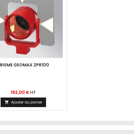
RISME GEOMAX ZPR100
Prix
HT
192,00 €
Ajouter au panier
