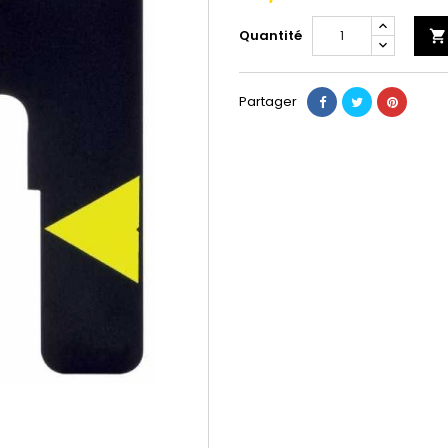
Quantité

Partager