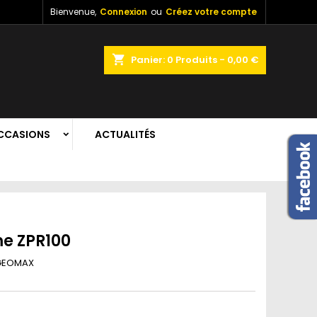
Bienvenue,
Connexion
ou
Créez votre compte
shopping_cart
Panier:
0
Produits - 0,00 €
CCASIONS
ACTUALITÉS
me ZPR100
GEOMAX