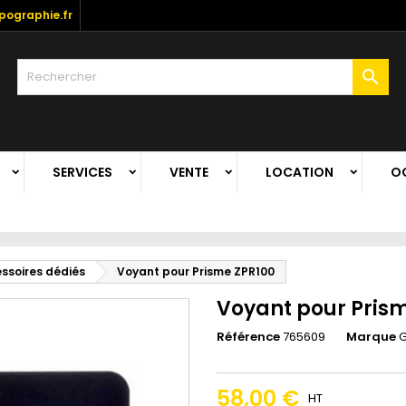
ographie.fr

SERVICES
VENTE
LOCATION
O
ssoires dédiés
Voyant pour Prisme ZPR100
Voyant pour Pris
Référence
765609
Marque
58,00 €
HT