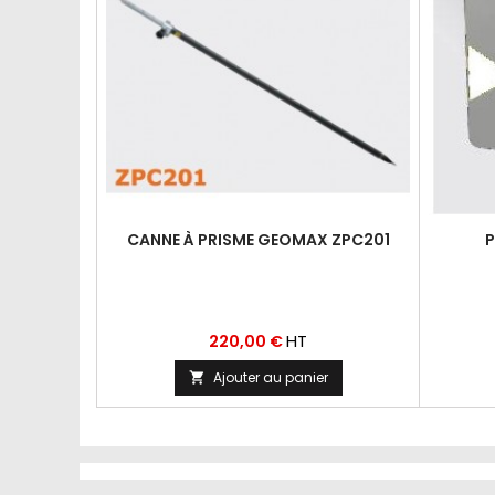
CANNE À PRISME GEOMAX ZPC201
P
Prix
HT
220,00 €
Ajouter au panier
