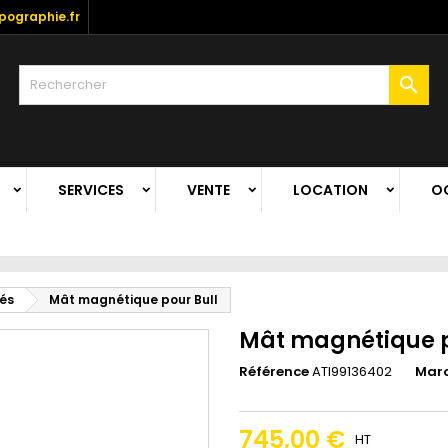
ographie.fr

SERVICES
VENTE
LOCATION
O
iés
Mât magnétique pour Bull
Mât magnétique p
Référence
ATI99136402
Mar
745,00 €
HT