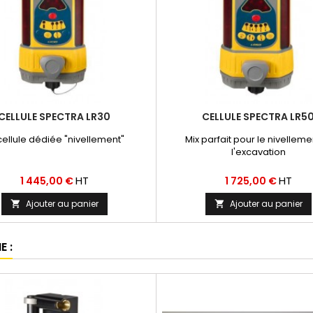
CELLULE SPECTRA LR30
CELLULE SPECTRA LR5
cellule dédiée "nivellement"
Mix parfait pour le nivelleme
l'excavation
Prix
Prix
HT
HT
1 445,00 €
1 725,00 €
Ajouter au panier
Ajouter au panier


 :