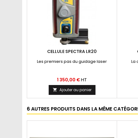
CELLULE SPECTRA LR20
Les premiers pas du guidage laser
La 
Prix
HT
1 350,00 €
Ajouter au panier

6 AUTRES PRODUITS DANS LA MÊME CATÉGORIE