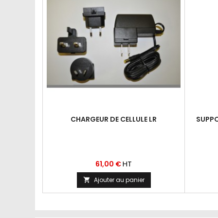
CHARGEUR DE CELLULE LR
SUPPO
Prix
HT
61,00 €
Ajouter au panier
