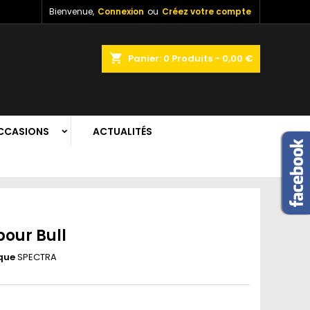
Bienvenue,
Connexion
ou
Créez votre compte
shopping_cart
Panier:
0
Produits - 0,00 €
CCASIONS
ACTUALITÉS
our Bull
que
SPECTRA