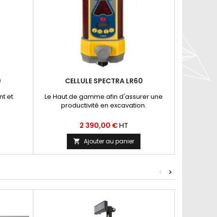
0
CELLULE SPECTRA LR60
nt et
Le Haut de gamme afin d'assurer une
productivité en excavation.
Prix
HT
2 390,00 €
Ajouter au panier

<
>
Nouveau