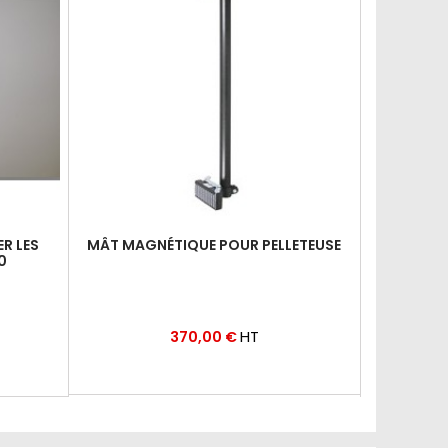
R LES
MÂT MAGNÉTIQUE POUR PELLETEUSE
ADAPTA
0
Prix
HT
370,00 €