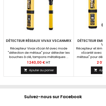
DÉTECTEUR RÉSEAUX VIVAX VSCANMRX
DÉTECTEUR EMET
V
Récepteur Vivax vScan M avec mode
Récepteur et émet
"détection de métaux" pour détecter les
vScanM avec "m
bouches à clé, tampons métalliques ...
métaux" pour détec
Idéal pour le repérage avant travaux de
tampons métalliq
Prix
Prix
HT
1 240,00 €
2 07
terrassement
repérage avant tr
Ajouter au panier
Ajou


Suivez-nous sur Facebook