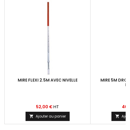
MIRE FLEXI 2.5M AVEC NIVELLE
MIRE 5M DROIT
H
Prix
Prix
HT
52,00 €
46,
Ajouter au panier
Ajou

