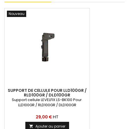
Nouveau
SUPPORT DE CELLULE POUR LLD100GR /
RLD100GR / DLD100GR
Support cellule LEVELFIX LS-BK100 Pour
LLD100GR / RLD100GR / DLD100GR
Prix
HT
29,00 €
Ajouter au panier
