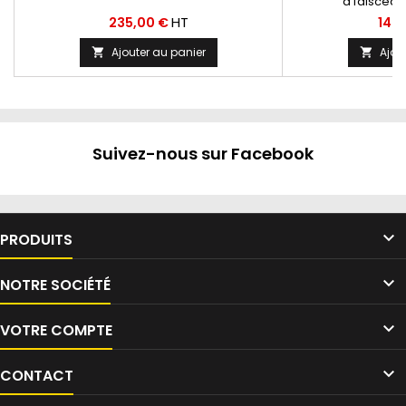
à faisceau
Prix
Prix
HT
235,00 €
149
Ajouter au panier
Ajou


Suivez-nous sur Facebook

PRODUITS

NOTRE SOCIÉTÉ

VOTRE COMPTE

CONTACT