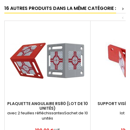
16 AUTRES PRODUITS DANS LA MÊME CATÉGORIE :
>
<
PLAQUETTE ANGULAIRE RS80 (LOT DE 10
SUPPORT VISÉE 
UNITÉS)
UN
avec 2 feuilles réfléchissantesSachet de 10
lot de
unités
Prix
Prix