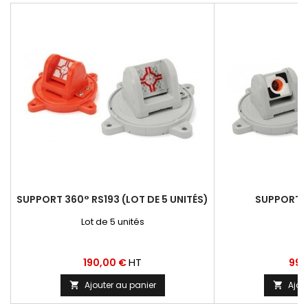
SUPPORT 360° RS193 (LOT DE 5 UNITÉS)
SUPPORT 
Lot de 5 unités
Prix
Prix
HT
190,00 €
99,
Ajouter au panier
Ajou

