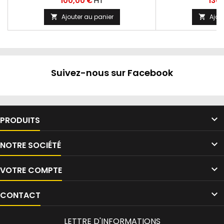
HT
100,00 €
130
Ajouter au panier
Ajou


Suivez-nous sur Facebook

PRODUITS

NOTRE SOCIÉTÉ

VOTRE COMPTE

CONTACT
LETTRE D'INFORMATIONS