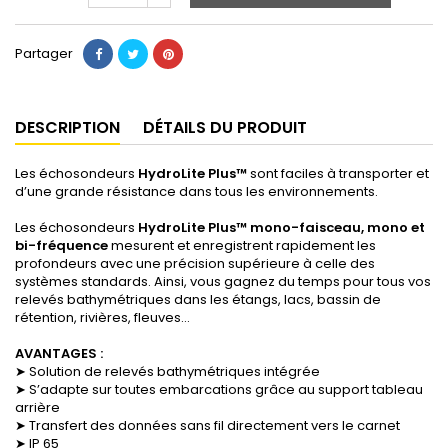
Partager
DESCRIPTION
DÉTAILS DU PRODUIT
Les échosondeurs
HydroLite Plus™
sont faciles à transporter et
d’une grande résistance dans tous les environnements.
Les échosondeurs
HydroLite Plus™ mono-faisceau, mono et
bi-fréquence
mesurent et enregistrent rapidement les
profondeurs avec une précision supérieure à celle des
systèmes standards. Ainsi, vous gagnez du temps pour tous vos
relevés bathymétriques dans les étangs, lacs, bassin de
rétention, rivières, fleuves…
AVANTAGES :
➤ Solution de relevés bathymétriques intégrée
➤ S’adapte sur toutes embarcations grâce au support tableau
arrière
➤ Transfert des données sans fil directement vers le carnet
➤ IP 65