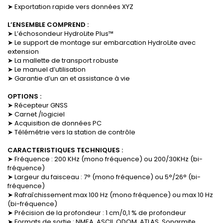
➤ Exportation rapide vers données XYZ
L’ENSEMBLE COMPREND :
➤ L’échosondeur HydroLite Plus™
➤ Le support de montage sur embarcation HydroLite avec
extension
➤ La mallette de transport robuste
➤ Le manuel d’utilisation
➤ Garantie d’un an et assistance à vie
OPTIONS :
➤ Récepteur GNSS
➤ Carnet /logiciel
➤ Acquisition de données PC
➤ Télémétrie vers la station de contrôle
CARACTERISTIQUES TECHNIQUES :
➤ Fréquence : 200 KHz (mono fréquence) ou 200/30KHz (bi-
fréquence)
➤ Largeur du faisceau : 7° (mono fréquence) ou 5°/26° (bi-
fréquence)
➤ Rafraîchissement max 100 Hz (mono fréquence) ou max 10 Hz
(bi-fréquence)
➤ Précision de la profondeur : 1 cm/0,1 % de profondeur
➤ Formats de sortie : NMEA, ASCII, ODOM, ATLAS, Sonarmite