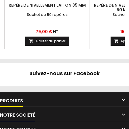
REPÈRE DE NIVELLEMENT LAITON 35 MM
REPÈRE DE NIVEL
50 MM
Sachet de 50 repères
Sachet d
Prix
Prix
HT
79,00 €
153
Ajouter au panier
Ajou


Suivez-nous sur Facebook

PRODUITS

NOTRE SOCIÉTÉ