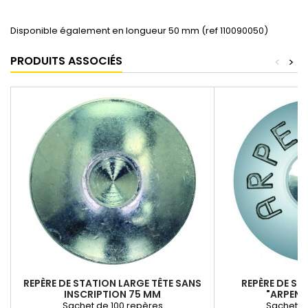
Disponible également en longueur 50 mm (ref 110090050)
PRODUITS ASSOCIÉS
<
>
REPÈRE DE STATION LARGE TÊTE SANS
REPÈRE DE ST
INSCRIPTION 75 MM
"ARPENT
Sachet de 100 repères
Sachet d