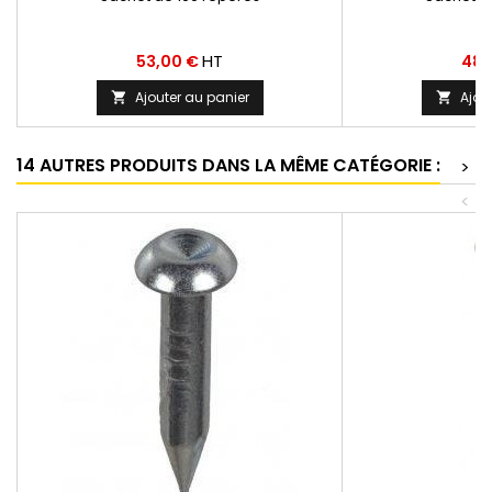
Prix
Prix
HT
53,00 €
48,
Ajouter au panier
Ajou


14 AUTRES PRODUITS DANS LA MÊME CATÉGORIE :
>
<