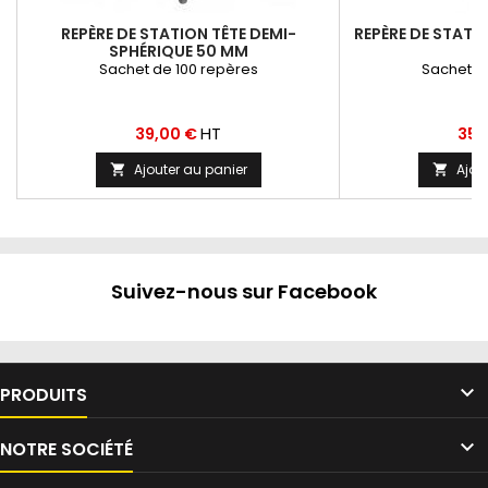
REPÈRE DE STATION TÊTE DEMI-
REPÈRE DE STATIO
SPHÉRIQUE 50 MM
Sachet de 100 repères
Sachet d
Prix
Prix
HT
39,00 €
35,
Ajouter au panier
Ajou


Suivez-nous sur Facebook

PRODUITS

NOTRE SOCIÉTÉ