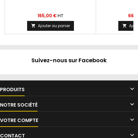
Prix
Prix
HT
165,00 €
667
Ajouter au panier
Ajou


Suivez-nous sur Facebook

PRODUITS

NOTRE SOCIÉTÉ

VOTRE COMPTE

CONTACT