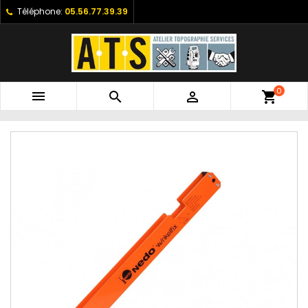
Téléphone:
05.56.77.39.39
0



shopping_cart