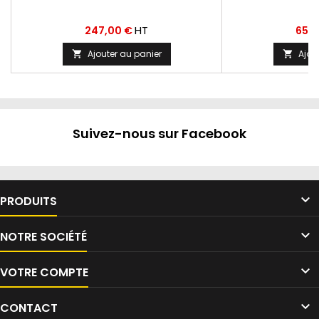
Prix
Prix
HT
247,00 €
650
Ajouter au panier
Ajou


Suivez-nous sur Facebook

PRODUITS

NOTRE SOCIÉTÉ

VOTRE COMPTE

CONTACT