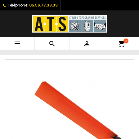
Téléphone:
05.56.77.39.39
0



shopping_cart