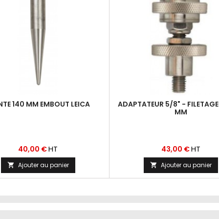
NTE 140 MM EMBOUT LEICA
ADAPTATEUR 5/8" - FILETAGE
MM
Prix
Prix
HT
HT
40,00 €
43,00 €
Ajouter au panier
Ajouter au panier

