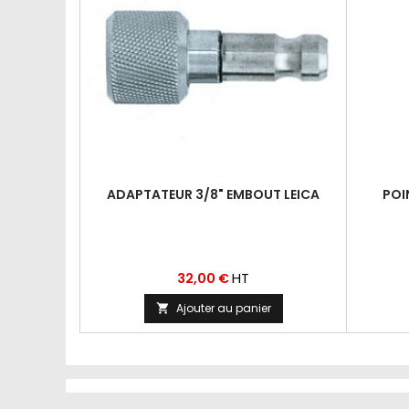
ADAPTATEUR 3/8" EMBOUT LEICA
POI
Prix
HT
32,00 €
Ajouter au panier
