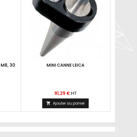
 M8, 30
MINI CANNE LEICA
ADAPTATEU
Prix
HT
91,29 €
Ajouter au panier
