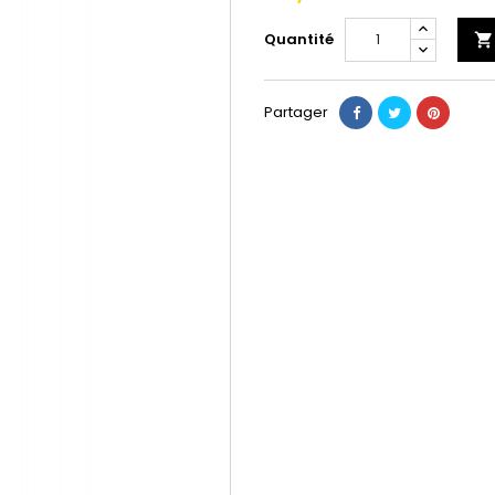
Quantité

Partager