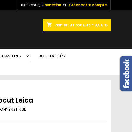
Bienvenue,
Connexion
ou
Créez votre compte
shopping_cart
Panier:
0
Produits - 0,00 €
CCASIONS
ACTUALITÉS
out Leica
OHNENSTINGL