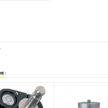
r
E :