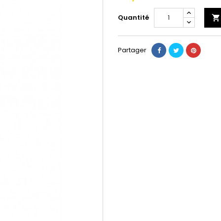
Quantité

Partager