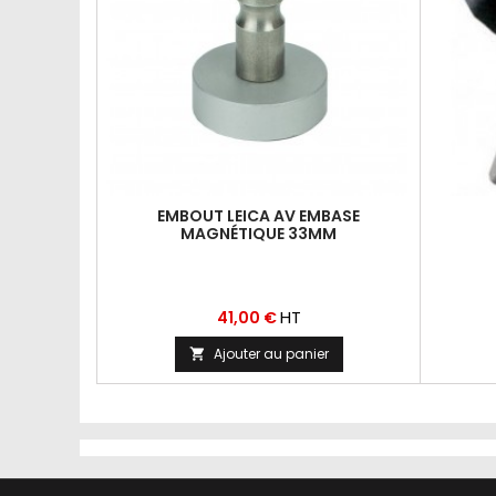
EMBOUT LEICA AV EMBASE
MAGNÉTIQUE 33MM
Prix
HT
41,00 €
Ajouter au panier
