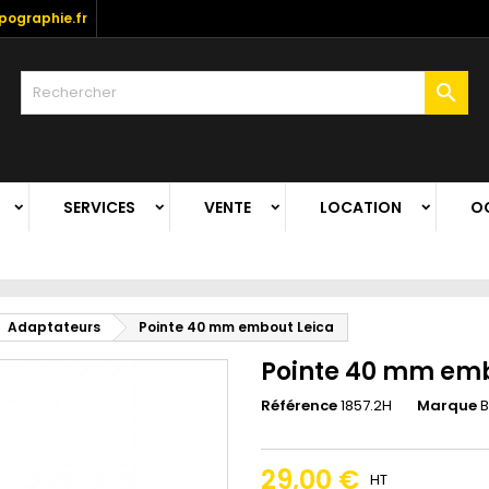
ographie.fr

SERVICES
VENTE
LOCATION
O
Adaptateurs
Pointe 40 mm embout Leica
Pointe 40 mm emb
Référence
1857.2H
Marque
B
29,00 €
HT