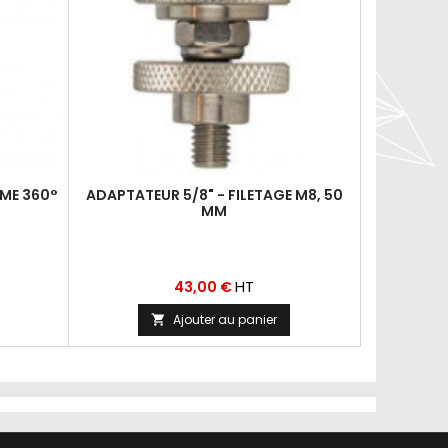
SME 360°
ADAPTATEUR 5/8" - FILETAGE M8, 50
POINT
MM
Prix
HT
43,00 €
Ajouter au panier
