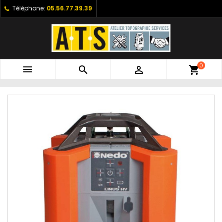
Téléphone:
05.56.77.39.39
0



shopping_cart