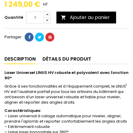
1 249,00 €
HT
Ajouter au panier
Quantité

Partager
DESCRIPTION
DÉTAILS DU PRODUIT
Laser Universel LINUS HV
robuste et polyvalent avec fonction
90°
1
Grâce à ses fonctionnalités et à l’équipement complet, le LINUS
HV est l’auxiliaire parfait pour tous les artisans du bâtiment qui
ont besoin d’un laser universel robuste et fiable pour niveler,
aligner et reporter des angles droits.
Caractéristiques:
– Laser universal à calage automatique pour niveler, aligner,
prendre l'aplomb et reporter confortablement les angles droits
– Extrêmement robuste
– Ligne laser horizontale sur 360°