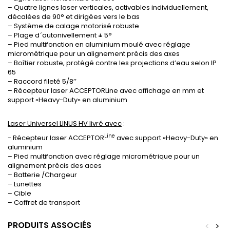
– Quatre lignes laser verticales, activables individuellement,
décalées de 90° et dirigées vers le bas
– Système de calage motorisé robuste
– Plage d´autonivellement ± 5°
– Pied multifonction en aluminium moulé avec réglage
micrométrique pour un alignement précis des axes
– Boîtier robuste, protégé contre les projections d’eau selon IP
65
– Raccord fileté 5/8’’
– Récepteur laser ACCEPTORLine avec affichage en mm et
support «Heavy-Duty» en aluminium
Laser Universel LINUS HV livré avec
:
Line
- Récepteur laser ACCEPTOR
avec support «Heavy-Duty» en
aluminium
– Pied multifonction avec réglage micrométrique pour un
alignement précis des aces
– Batterie /Chargeur
– Lunettes
– Cible
– Coffret de transport
PRODUITS ASSOCIÉS
<
>