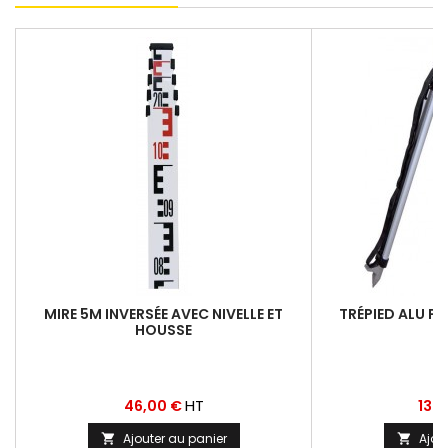
MIRE 5M INVERSÉE AVEC NIVELLE ET
TRÉPIED ALU P
HOUSSE
Prix
Prix
HT
46,00 €
137
Ajouter au panier
Ajou

