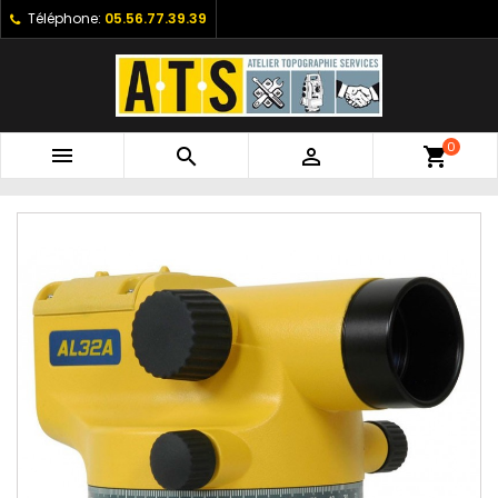
Téléphone:
05.56.77.39.39
0



shopping_cart