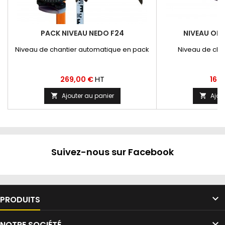
PACK NIVEAU NEDO F24
NIVEAU OPT
Niveau de chantier automatique en pack
Niveau de cha
Prix
Prix
HT
269,00 €
162
Ajouter au panier
Ajou


Suivez-nous sur Facebook

PRODUITS

NOTRE SOCIÉTÉ