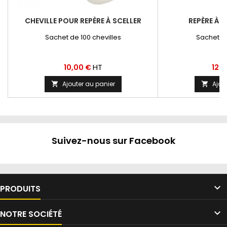
CHEVILLE POUR REPÈRE À SCELLER
REPÈRE À 
Sachet de 100 chevilles
Sachet d
Prix
Prix
HT
10,00 €
129
Ajouter au panier
Ajou


Suivez-nous sur Facebook

PRODUITS

NOTRE SOCIÉTÉ