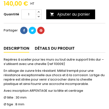
140,00 €
HT
Ajouter au panier
Quantité

Partager
DESCRIPTION
DÉTAILS DU PRODUIT
Repères à sceller pour les murs ou tout autre support très dur –
s’utilisent avec une cheville (ref 113009)
En alliage de cuivre très résistant. Métal trempé pour une
résistance exceptionnelle aux chocs et à la corrosion. La tige du
repère est striée pour venir s’accrocher dans la cheville
plastique et ainsi fournir une accroche incomparable.
Avec inscription ARPENTAGE sur la tête et centrage
Ø tête : 30 mm
Ø tige : 8 mm