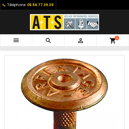
Téléphone:
05.56.77.39.39
0



shopping_cart