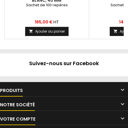
BLANC, 40 MM
Sachet de 100 repères
Sachet d
Prix
Prix
HT
165,00 €
140
Ajouter au panier
Ajou


Suivez-nous sur Facebook

PRODUITS

NOTRE SOCIÉTÉ

VOTRE COMPTE