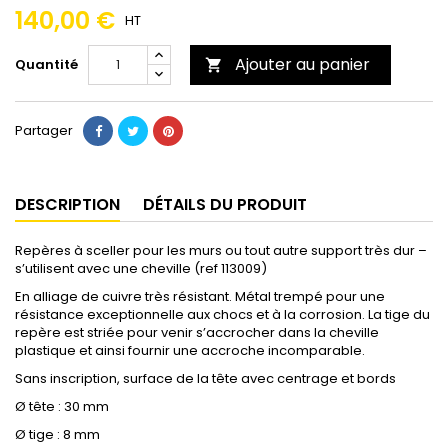
140,00 €
HT
Ajouter au panier
Quantité

Partager
DESCRIPTION
DÉTAILS DU PRODUIT
Repères à sceller pour les murs ou tout autre support très dur –
s’utilisent avec une cheville (ref 113009)
En alliage de cuivre très résistant. Métal trempé pour une
résistance exceptionnelle aux chocs et à la corrosion. La tige du
repère est striée pour venir s’accrocher dans la cheville
plastique et ainsi fournir une accroche incomparable.
Sans inscription, surface de la tête avec centrage et bords
Ø tête : 30 mm
Ø tige : 8 mm