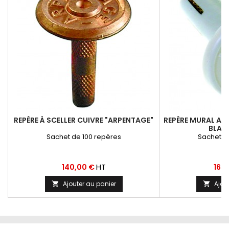
REPÈRE À SCELLER CUIVRE "ARPENTAGE"
REPÈRE MURAL AVE
BLAN
Sachet de 100 repères
Sachet d
Prix
Prix
HT
140,00 €
165
Ajouter au panier
Ajou

