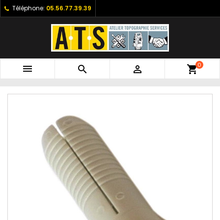
Téléphone:
05.56.77.39.39
0



shopping_cart